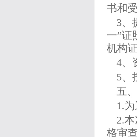
书和受
3、
一”
机构证
4、
5、
五
1.
2.
格审