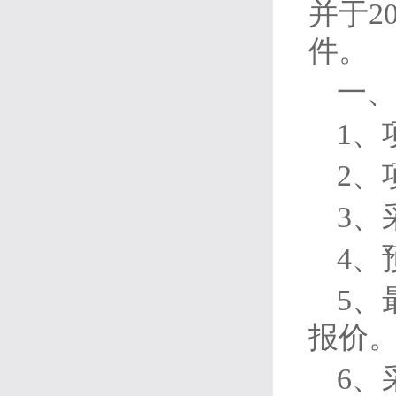
并于2
件。
一
1、
2、
3、
4、
5、
报价
6、