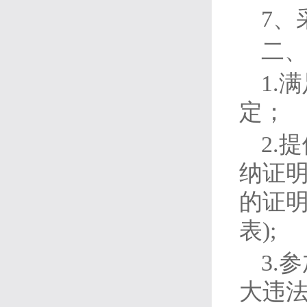
7、
二
1.
定；
2.
纳证明
的证明
表);
3.
大违法