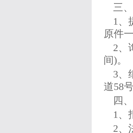
三
1、
原件
2、
间)。
3、
道58
四
1、
2、