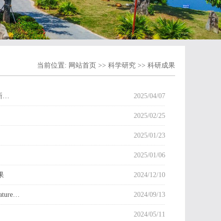
当前位置:
网站首页
>>
科学研究
>>
科研成果
表新…
2025/04/07
2025/02/25
2025/01/23
2025/01/06
果
2024/12/10
ure…
2024/09/13
2024/05/11