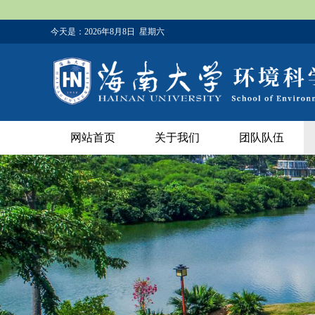
今天是：
2026年8月8日 星期六
网站首页
关于我们
团队队伍